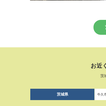
お近
茨
茨城県
牛久