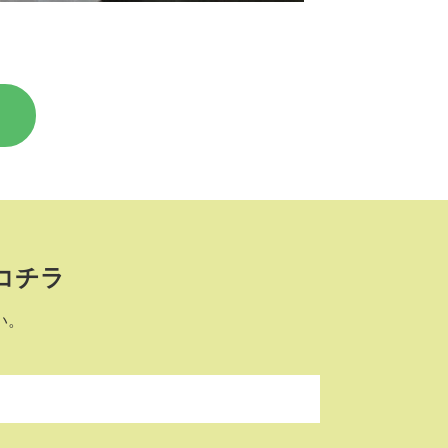
コチラ
い。