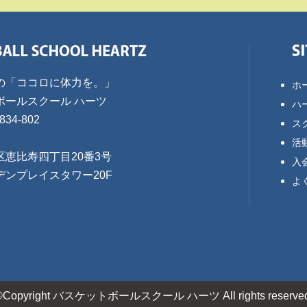
の「ココロに体力を。」
ホ
ボールスクール ハーツ
ハ
834-802
ス
活
区恵比寿四丁目20番3号
入
デンプレイスタワー20F
よ
©Copyright バスケットボールスクール ハーツ All rights reserved