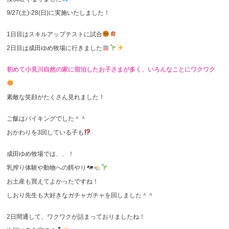
9/27(土)-28(日)に実施いたしました！
1日目はスキルアップテストに試合
2日目は成田ゆめ牧場に行きました
初めて小見川自然の家に宿泊したお子さまが多く、いろんなことにワクワク
素敵な笑顔がたくさん見れました！
ご飯はバイキングでした＾＾
おかわりを3回している子も
成田ゆめ牧場では、、！
乳搾り体験や動物への餌やり
お土産も買えてよかったですね！
しおり先生も大好きなガチャガチャを回しました＾＾
2日間通して、ワクワクが詰まっておりましたね！