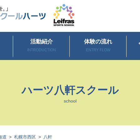
活動紹介
体験の流れ
INTRODUCTION
ENTRY FLOW
ハーツ八軒スクール
school
海道
>
札幌市西区
>
八軒