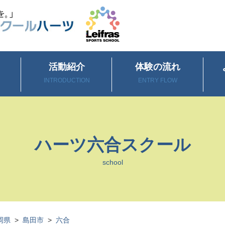
活動紹介
体験の流れ
INTRODUCTION
ENTRY FLOW
ハーツ六合スクール
school
岡県
>
島田市
>
六合