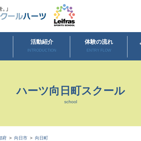
活動紹介
体験の流れ
INTRODUCTION
ENTRY FLOW
ハーツ向日町スクール
school
都府
>
向日市
>
向日町