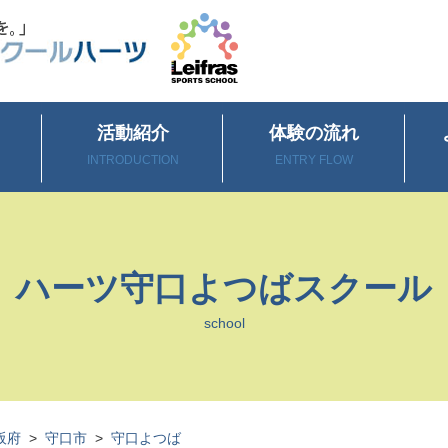
活動紹介
体験の流れ
INTRODUCTION
ENTRY FLOW
ハーツ守口よつばスクール
school
阪府
>
守口市
>
守口よつば