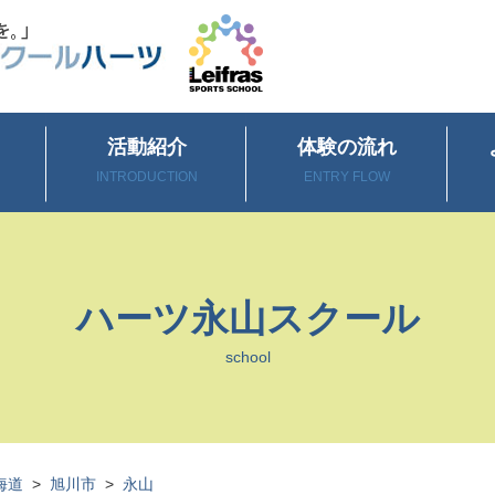
活動紹介
体験の流れ
INTRODUCTION
ENTRY FLOW
ハーツ永山スクール
school
海道
>
旭川市
>
永山