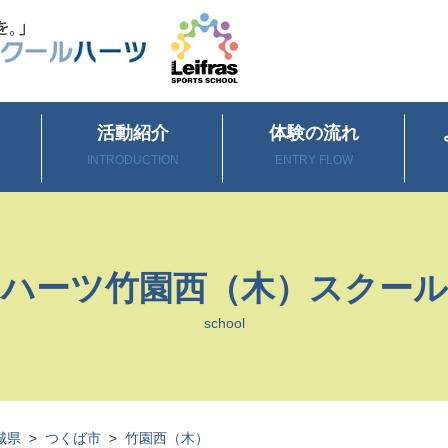
活動紹介
体験の流れ
INTRODUCTION
ENTRY FLOW
ハーツ竹園西（木）スクール
school
城県
>
つくば市
>
竹園西（木）