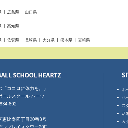
県
広島県
山口県
県
高知県
県
佐賀県
長崎県
大分県
熊本県
宮崎県
の「ココロに体力を。」
ホ
ボールスクール ハーツ
ハ
834-802
ス
活
区恵比寿四丁目20番3号
入
デンプレイスタワー20F