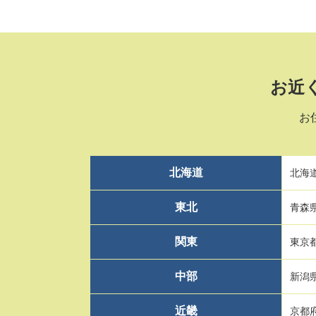
お近
お
北海道
北海
東北
青森
関東
東京
中部
新潟
近畿
京都