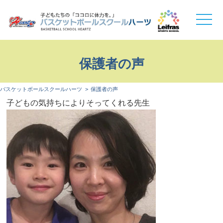
toggle
naviga
保護者の声
バスケットボールスクールハーツ
保護者の声
子どもの気持ちによりそってくれる先生